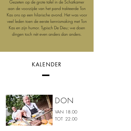
Gezeten op de grote tafel in de Schatkamer
aan de voorzijde van het pand trakteerde Ton
Kas ons op een hilarische avond. Het was voor
veel leden toen de eerste kennismaking met Ton
Kas en zijn humor. Typisch De Dieu; we doen
dingen toch nét even anders dan anders.
KALENDER
DON
VAN
18.00
TOT
22.00