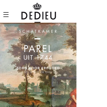
SCHATKAMER
PAREL
UIT 1744
ZORG VOOR ERFGOED
SOCIËTEIT DE DIEU