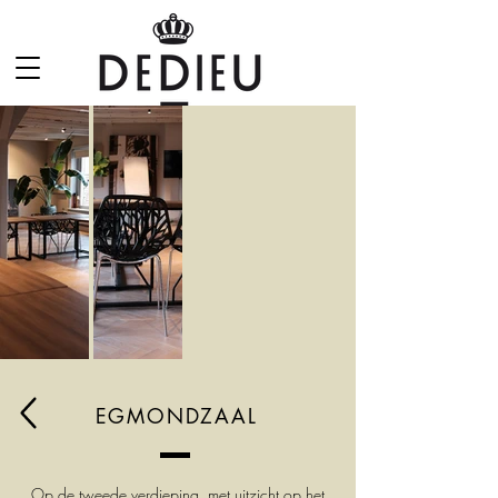
EGMONDZAAL
Op de tweede verdieping, met
uitzicht op het